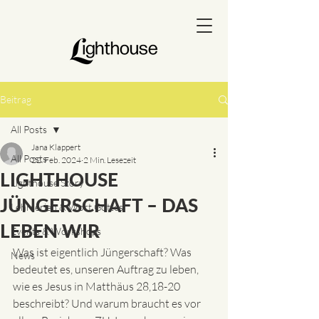
Beitrag
All Posts
Jana Klappert
All Posts
22. Feb. 2024
2 Min. Lesezeit
LIGHTHOUSE
Lighthouse Story
JÜNGERSCHAFT – DAS
Lehrserien & Wort Gottes
LEBEN WIR
Events & Workshops
Was ist eigentlich Jüngerschaft? Was 
News
bedeutet es, unseren Auftrag zu leben, 
wie es Jesus in Matthäus 28,18-20 
beschreibt? Und warum braucht es vor 