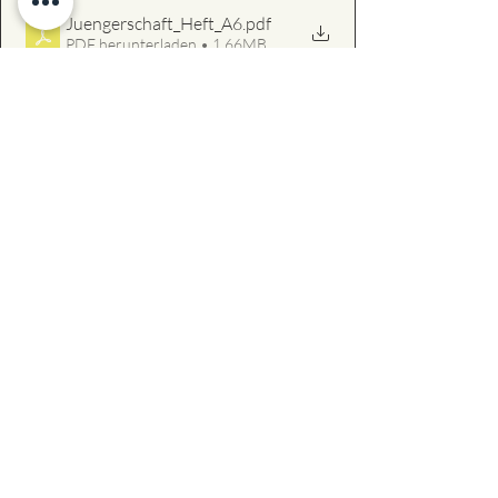
Juengerschaft_Heft_A6
.pdf
PDF herunterladen • 1.66MB
Wenn du mehr zum Heiligen Geist 
erfahren willst, schau dir hier unsere 
Ausarbeitung und Videos 
an. 
Lehrserien & Wort Gottes
Ähnliche Beiträge
Alle ansehen