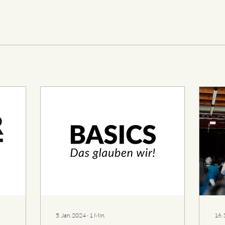
5. Jan. 2024
∙
1
Min.
16. 