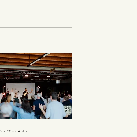
Sept. 2023
∙
4
Min.