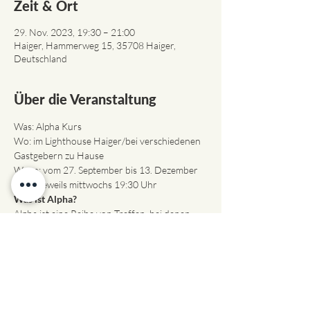
Zeit & Ort
29. Nov. 2023, 19:30 – 21:00
Haiger, Hammerweg 15, 35708 Haiger,
Deutschland
Über die Veranstaltung
Was: Alpha Kurs
Wo: im Lighthouse Haiger/bei verschiedenen 
Gastgebern zu Hause
Wann: vom 27. September bis 13. Dezember 
2023, jeweils mittwochs 19:30 Uhr
Was ist Alpha?
Alpha ist eine Reihe von Treffen, bei denen 
der christliche Glaube in entspannter 
Atmosphäre entdeckt werden kann. Bei jedem 
Treffen werden Fragen rund um Themen wie 
der Sinn des Lebens, Jesus, Bibel oder Gebet 
besprochen.
Hier eine kurze Themenübersicht: