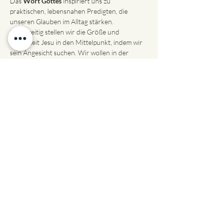
Das 
Wort Gottes
 inspiriert uns zu 
praktischen, lebensnahen Predigten, die 
unseren Glauben im Alltag stärken. 
Gleichzeitig stellen wir die Größe und 
Schönheit Jesu in den Mittelpunkt, indem wir 
sein Angesicht suchen. Wir wollen in der 
Herrlichkeit Gottes verweilen, weil er nur ein 
Ziel hat: Dass wir seinem Sohn ähnlicher 
werden.
Wir geben dem 
Heiligen Geist
 Raum, uns mit 
seinen Gnadengaben und seinem spürbaren 
Wirken zu überraschen und uns für unseren 
Auftrag auszurüsten. Deshalb reservieren wir 
eine bestimmte Zeit in jedem Gottesdienst, um 
einander in der Kraft des Heiligen Geistes zu 
dienen.​
Wir sind von Herzen gerne Gastgeber und 
lieben es, wenn neue Menschen dazukommen. 
Komm vorbei!