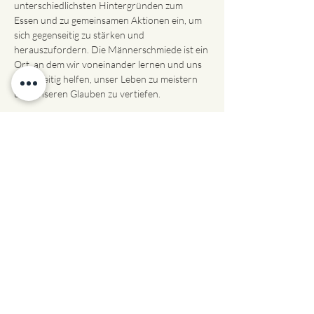
unterschiedlichsten Hintergründen zum 
Essen und zu gemeinsamen Aktionen ein, um 
sich gegenseitig zu stärken und 
herauszufordern. Die Männerschmiede ist ein 
Ort, an dem wir voneinander lernen und uns 
gegenseitig helfen, unser Leben zu meistern 
und unseren Glauben zu vertiefen. 

Du willst dich austauschen, wachsen und von 
anderen lernen? Wir glauben daran, dass zum 
echten Mannsein dazugehört, sich von 
anderen Männern schleifen zu lassen. Dabei 
ist Jesus Christus der zentrale Bestandteil 
unserer Arbeit. Seine Lehren und sein Vorbild 
leiten uns in allem, was wir tun. Es ist unser 
Ziel, diesen Glauben mit dir zu teilen und dich 
auf deiner Reise zu unterstützen, unabhängig 
davon, wo du dich gerade befindest.

In…
Mehr anzeigen