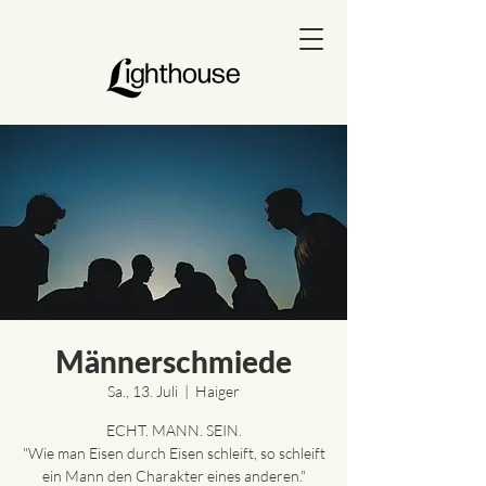
Männerschmiede
Sa., 13. Juli
  |  
Haiger
ECHT. MANN. SEIN.
"Wie man Eisen durch Eisen schleift, so schleift
ein Mann den Charakter eines anderen."